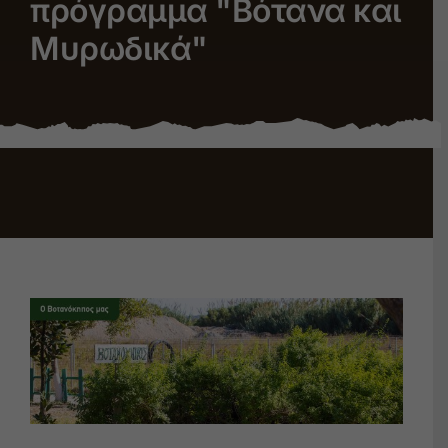
πρόγραμμα "Βότανα και
Μυρωδικά"
Εκπαίδευση
Θέατρο