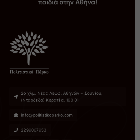
παιδιά στην Αθήνα!
2ο χλµ. Νέας Λεωφ. Αθηνών – Σουνίου,
(Ντάρδεζα) Κερατέα, 190 01
info@politistikoparko.com
2299067953