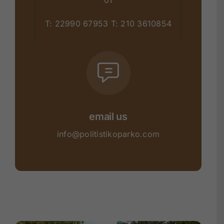
01
T:
22990 67953
T:
210 3610854
email us
info@politistikoparko.com