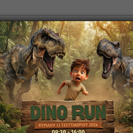
ρά Εισιτηρίων
Πολιτιστικό Πάρκο
Πάρκο Κερατέ