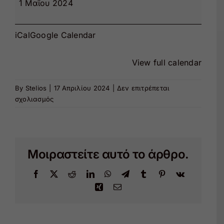
1 Μαΐου 2024
Εκπαίδευση
iCal
Google Calendar
Θέατρο
View full calendar
By
Stelios
|
17 Απριλίου 2024
|
Δεν επιτρέπεται
στο
σχολιασμός
Face
painting
Μοιραστείτε αυτό το άρθρο.
Facebook
X
Reddit
LinkedIn
WhatsApp
Telegram
Tumblr
Pinterest
Vk
Xing
Email