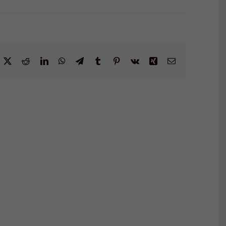
acebook
X
Reddit
LinkedIn
WhatsApp
Telegram
Tumblr
Pinterest
Vk
Xing
Email