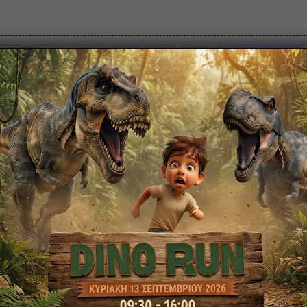
ρά Εισιτηρίων
Πολιτιστικό Πάρκο
Πάρκο Κερατέ
15:00 – 15:20 Παλαιοντολόγοι εν δρ
7 Μαΐου