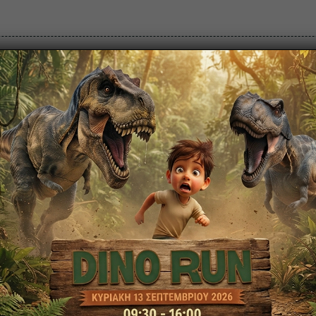
ρά Εισιτηρίων
Πολιτιστικό Πάρκο
Πάρκο Κερατέ
ΙΣΤΟ