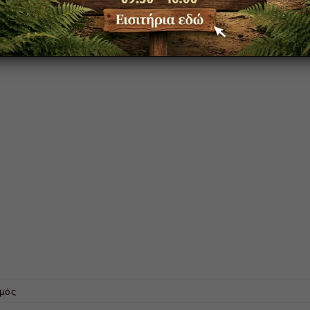
στο
σμός
ΤΟ