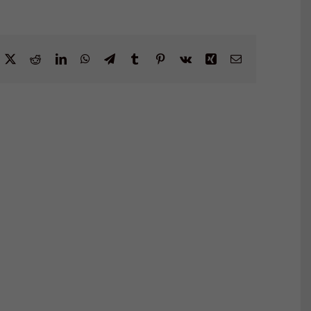
acebook
X
Reddit
LinkedIn
WhatsApp
Telegram
Tumblr
Pinterest
Vk
Xing
Email