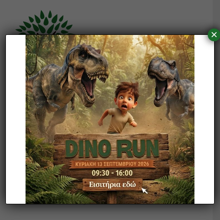
Μετάβαση
στο
περιεχόμενο
×
MENU
Αρχική
Αγορά Εισιτηρίων
Πολιτιστικό Πάρκο
ΤΟ ΠΑΡΚΟ ΕΙΝΑΙ
Πάρκο Κερατέας
ΚΛΕΙΣΤΟ
Δράσεις