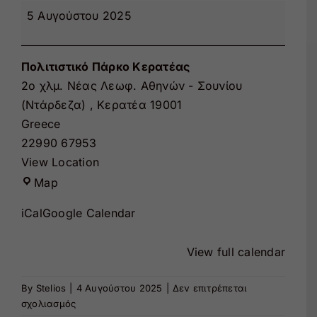
ΤΟ
5 Αυγούστου 2025
ΠΑΡΚΟ
Εκπαίδευση
ΕΙΝΑΙ
ΚΛΕΙΣΤΟ
Πολιτιστικό Πάρκο Κερατέας
Θέατρο
2ο χλµ. Νέας Λεωφ. Αθηνών - Σουνίου
(Ντάρδεζα)
,
Κερατέα
19001
Greece
22990 67953
View Location
Πολιτιστικό
Map
Πάρκο
iCal
Google Calendar
Κερατέας
View full calendar
By
Stelios
|
4 Αυγούστου 2025
|
Δεν επιτρέπεται
στο
σχολιασμός