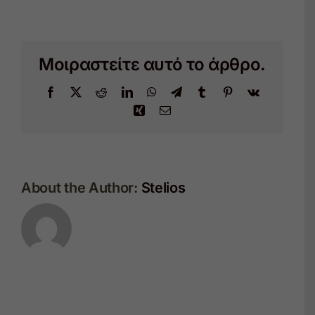
ΤΟ
ΠΑΡΚΟ
ΕΙΝΑΙ
ΚΛΕΙΣΤΟ
Μοιραστείτε αυτό το άρθρο.
Facebook
X
Reddit
LinkedIn
WhatsApp
Telegram
Tumblr
Pinterest
Vk
Xing
Email
About the Author:
Stelios