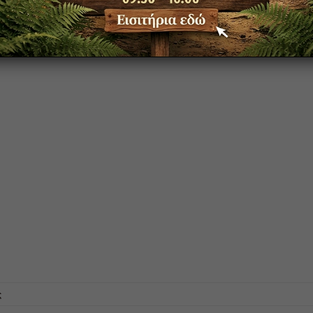
στο
ς
ΤΟ