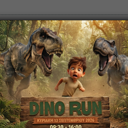
ρά Εισιτηρίων
Πολιτιστικό Πάρκο
Πάρκο Κερατέ
ΙΣΤΟ