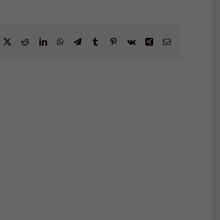
acebook
X
Reddit
LinkedIn
WhatsApp
Telegram
Tumblr
Pinterest
Vk
Xing
Email