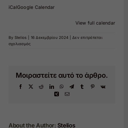
Πάρκο
iCal
Google Calendar
Κερατέας
View full calendar
By
Stelios
|
16 Δεκεμβρίου 2024
|
Δεν επιτρέπεται
στο
σχολιασμός
ΤΟ
ΠΑΡΚΟ
ΕΙΝΑΙ
ΚΛΕΙΣΤΟ
Μοιραστείτε αυτό το άρθρο.
Facebook
X
Reddit
LinkedIn
WhatsApp
Telegram
Tumblr
Pinterest
Vk
Xing
Email
About the Author:
Stelios