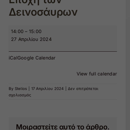
Δεινοσάυρων
Εκπαίδευση
Δεινόσαυροι
14:00
–
15:00
Θέατρο
-
27 Απριλίου 2024
Ξενάγηση
στην
iCal
Google Calendar
Εποχή
των
View full calendar
Δεινοσάυρων
By
Stelios
|
17 Απριλίου 2024
|
Δεν επιτρέπεται
στο
σχολιασμός
Δεινόσαυροι
-
Ξενάγηση
στην
Μοιραστείτε αυτό το άρθρο.
Εποχή