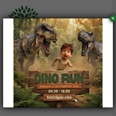
Μετάβαση
στο
περιεχόμενο
×
MENU
Αρχική
Αγορά Εισιτηρίων
FAQs
Πολιτιστικό Πάρκο
0
Πάρκο Κερατέας
Δράσεις