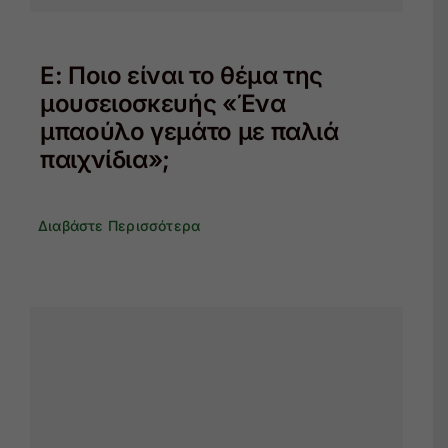
Ε: Ποιο είναι το θέμα της
μουσειοσκευής «Ένα
μπαούλο γεμάτο με παλιά
παιχνίδια»;
Διαβάστε Περισσότερα