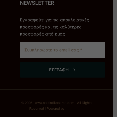
NEWSLETTER
Εγγραφείτε για τις αποκλειστικές
προσφορές και τις καλύτερες
προσφορές από εμάς
ΕΓΓΡΑΦΗ
© 2026 - www.politistikoparko.com - All Rights
Reserved | Powered by
RADICODE